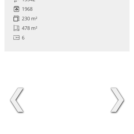
1968
230 m²
478 m²
6
❮
❯