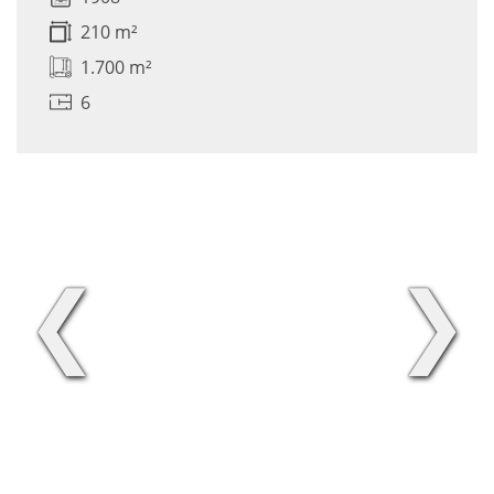
210 m²
1.700 m²
6
❮
❯