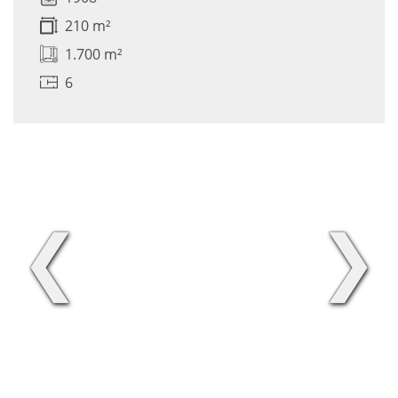
210 m²
1.700 m²
6
❮
❯