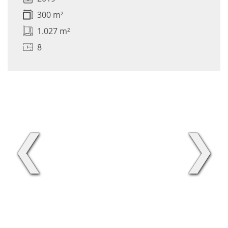
300 m²
1.027 m²
8
❮
❯