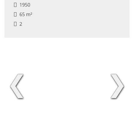
1950
65 m²
2
❮
❯