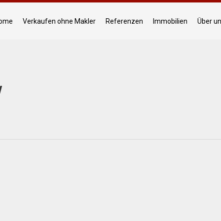
ome
Verkaufen ohne Makler
Referenzen
Immobilien
Über u
W