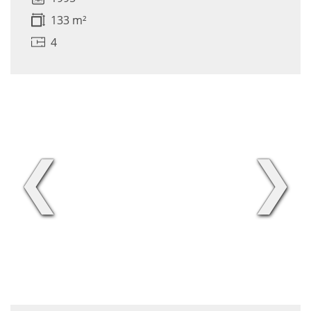
133 m²
4
❮
❯