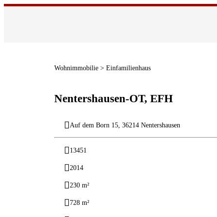
Wohnimmobilie > Einfamilienhaus
Nentershausen-OT, EFH
Auf dem Born 15, 36214 Nentershausen
13451
2014
230 m²
728 m²