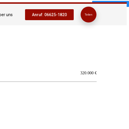
ZU VERKAUFEN
ber uns
Anruf: 06625-1820
Teilen
320.000 €