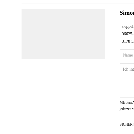
Simo
s.eppe
06625-
0170 5
Mit dem A
jederzeit
SICHER