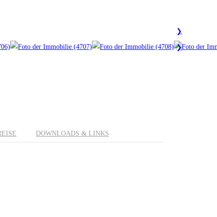
❯
❯
REISE
DOWNLOADS & LINKS