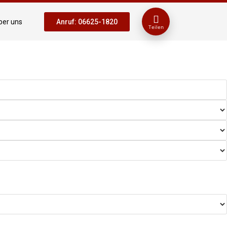
ber uns
Anruf: 06625-1820
Teilen