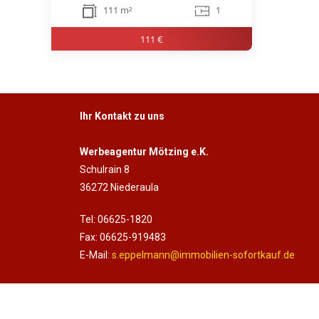
111 m²
1
111 €
Ihr Kontakt zu uns
Werbeagentur Mötzing e.K.
Schulrain 8
36272 Niederaula
Tel: 06625-1820
Fax: 06625-919483
E-Mail:
s.eppelmann@immobilien-sofortkauf.de