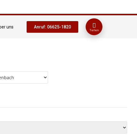
ber uns
Anruf: 06625-1820
Teilen