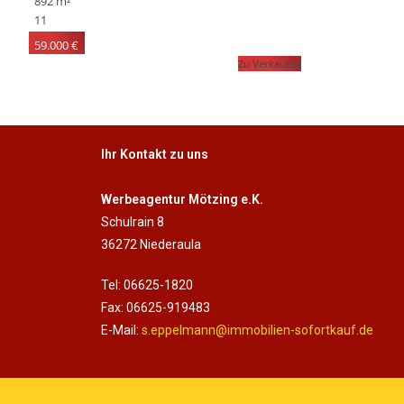
892 m²
11
59.000 €
Zu Verkaufen
Ihr Kontakt zu uns
Werbeagentur Mötzing e.K.
Schulrain 8
36272 Niederaula
Tel: 06625-1820
Fax: 06625-919483
E-Mail:
s.eppelmann@immobilien-sofortkauf.de