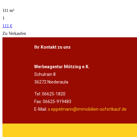
111 m²
1
111 €
Zu Verkaufen
Ihr Kontakt zu uns
Werbeagentur Mötzing e.K.
Schulrain 8
36272 Niederaula
Tel: 06625-1820
Fax: 06625-919483
E-Mail:
s.eppelmann@immobilien-sofortkauf.de