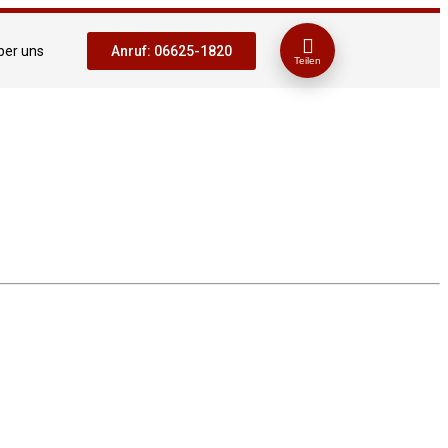
ber uns
Anruf: 06625-1820
Teilen