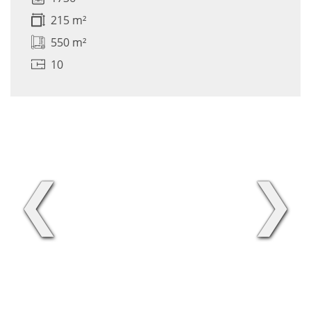
215 m²
550 m²
10
❮
❯