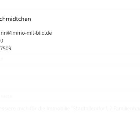
Schmidtchen
ann@immo-mit-bild.de
20
57509