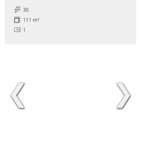
30
111 m²
1
❮
❯