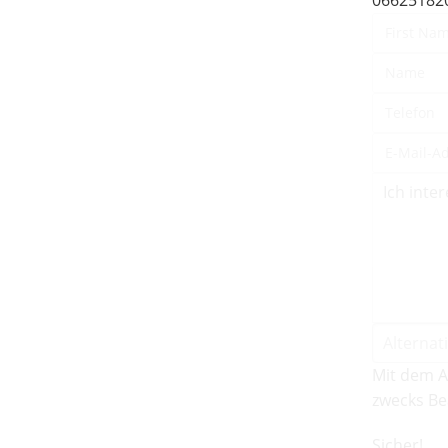
Mit dem A
zwecks Be
Sicher!