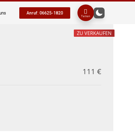
uns
Anruf: 06625-1820
Teilen
ZU VERKAUFEN
111 €