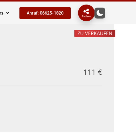
ns
Anruf: 06625-1820
Teilen
ZU VERKAUFEN
111 €