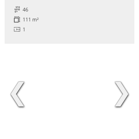
46
111 m²
1
❮
❯