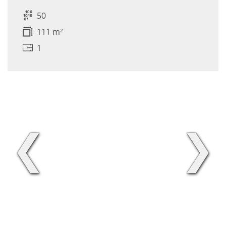
50
111 m²
1
❮
❯