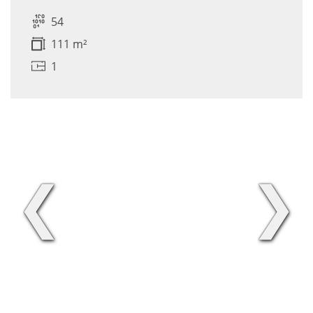
54
111 m²
1
❮
❯