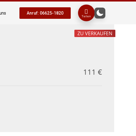
uns
Anruf: 06625-1820
Teilen
ZU VERKAUFEN
111 €