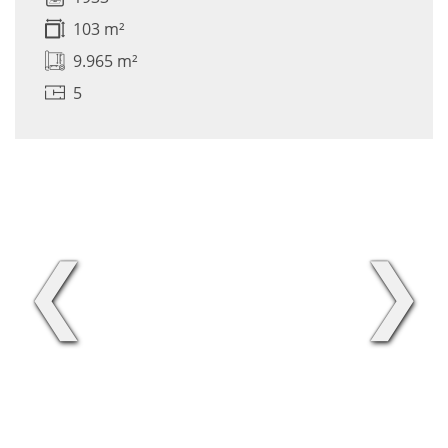
103 m²
9.965 m²
5
❮
❯