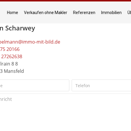
Home
Verkaufen ohne Makler
Referenzen
Immobilien
Ü
in Scharwey
pelmann@immo-mit-bild.de
75 20166
 27262638
lrain 8 8
3 Mansfeld